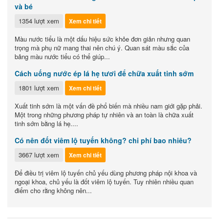
và bé
1354 lượt xem
Xem chi tiết
Màu nước tiểu là một dấu hiệu sức khỏe đơn giản nhưng quan
trọng mà phụ nữ mang thai nên chú ý. Quan sát màu sắc của
bảng màu nước tiểu có thể giúp...
Cách uống nước ép lá hẹ tươi để chữa xuất tinh sớm
1801 lượt xem
Xem chi tiết
Xuất tinh sớm là một vấn đề phổ biến mà nhiều nam giới gặp phải.
Một trong những phương pháp tự nhiên và an toàn là chữa xuất
tinh sớm bằng lá hẹ....
Có nên đốt viêm lộ tuyến không? chi phí bao nhiêu?
3667 lượt xem
Xem chi tiết
Để điều trị viêm lộ tuyến chủ yếu dùng phương pháp nội khoa và
ngoại khoa, chủ yếu là đốt viêm lộ tuyến. Tuy nhiên nhiều quan
điểm cho rằng không nên...