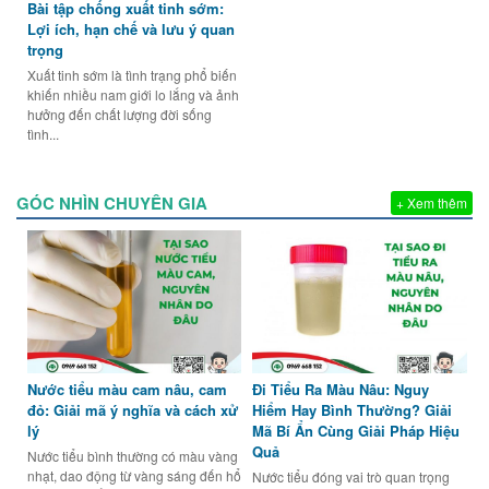
Bài tập chống xuất tinh sớm:
Lợi ích, hạn chế và lưu ý quan
trọng
Xuất tinh sớm là tình trạng phổ biến
khiến nhiều nam giới lo lắng và ảnh
hưởng đến chất lượng đời sống
tình...
GÓC NHÌN CHUYÊN GIA
+ Xem thêm
Nước tiểu màu cam nâu, cam
Đi Tiểu Ra Màu Nâu: Nguy
đỏ: Giải mã ý nghĩa và cách xử
Hiểm Hay Bình Thường? Giải
lý
Mã Bí Ẩn Cùng Giải Pháp Hiệu
Quả
Nước tiểu bình thường có màu vàng
nhạt, dao động từ vàng sáng đến hổ
Nước tiểu đóng vai trò quan trọng