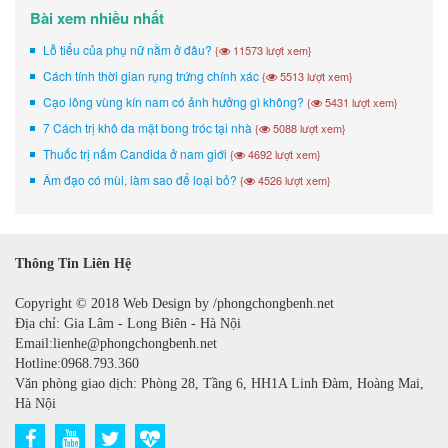
Bài xem nhiều nhất
Lỗ tiểu của phụ nữ nằm ở đâu?
{
11573 lượt xem}
Cách tính thời gian rụng trứng chính xác
{
5513 lượt xem}
Cạo lông vùng kín nam có ảnh hưởng gì không?
{
5431 lượt xem}
7 Cách trị khô da mặt bong tróc tại nhà
{
5088 lượt xem}
Thuốc trị nấm Candida ở nam giới
{
4692 lượt xem}
Âm đạo có mùi, làm sao để loại bỏ?
{
4526 lượt xem}
Thông Tin Liên Hệ
Copyright © 2018 Web Design by /phongchongbenh.net
Địa chỉ: Gia Lâm - Long Biên - Hà Nội
Email:lienhe@phongchongbenh.net
Hotline:0968.793.360
Văn phòng giao dịch: Phòng 28, Tầng 6, HH1A Linh Đàm, Hoàng Mai,
Hà Nội