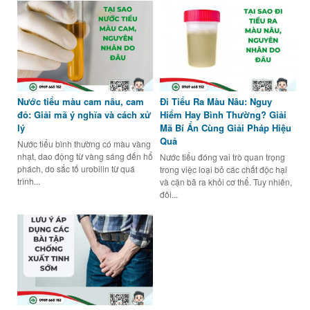
Nước tiểu màu cam nâu, cam
Đi Tiểu Ra Màu Nâu: Nguy
đỏ: Giải mã ý nghĩa và cách xử
Hiểm Hay Bình Thường? Giải
lý
Mã Bí Ẩn Cùng Giải Pháp Hiệu
Quả
Nước tiểu bình thường có màu vàng
nhạt, dao động từ vàng sáng đến hổ
Nước tiểu đóng vai trò quan trọng
phách, do sắc tố urobilin từ quá
trong việc loại bỏ các chất độc hại
trình...
và cặn bã ra khỏi cơ thể. Tuy nhiên,
đôi...