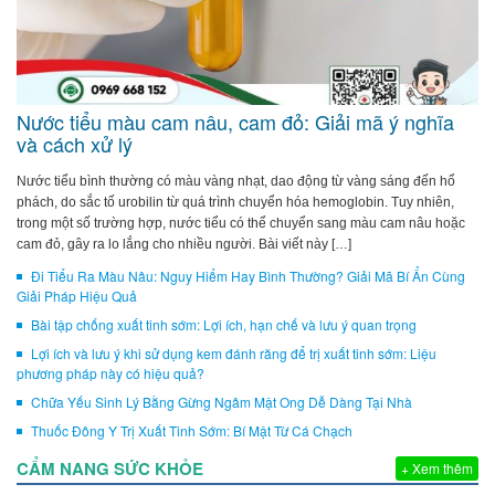
Nước tiểu màu cam nâu, cam đỏ: Giải mã ý nghĩa
và cách xử lý
Nước tiểu bình thường có màu vàng nhạt, dao động từ vàng sáng đến hổ
phách, do sắc tố urobilin từ quá trình chuyển hóa hemoglobin. Tuy nhiên,
trong một số trường hợp, nước tiểu có thể chuyển sang màu cam nâu hoặc
cam đỏ, gây ra lo lắng cho nhiều người. Bài viết này […]
Đi Tiểu Ra Màu Nâu: Nguy Hiểm Hay Bình Thường? Giải Mã Bí Ẩn Cùng
Giải Pháp Hiệu Quả
Bài tập chống xuất tinh sớm: Lợi ích, hạn chế và lưu ý quan trọng
Lợi ích và lưu ý khi sử dụng kem đánh răng để trị xuất tinh sớm: Liệu
phương pháp này có hiệu quả?
Chữa Yếu Sinh Lý Bằng Gừng Ngâm Mật Ong Dễ Dàng Tại Nhà
Thuốc Đông Y Trị Xuất Tinh Sớm: Bí Mật Từ Cá Chạch
CẨM NANG SỨC KHỎE
+ Xem thêm