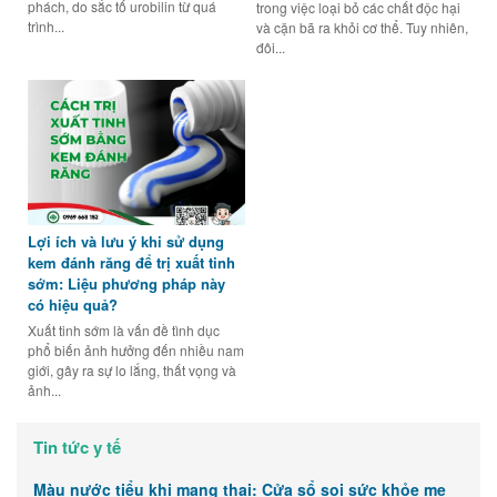
phách, do sắc tố urobilin từ quá
trong việc loại bỏ các chất độc hại
trình...
và cặn bã ra khỏi cơ thể. Tuy nhiên,
đôi...
Lợi ích và lưu ý khi sử dụng
kem đánh răng để trị xuất tinh
sớm: Liệu phương pháp này
có hiệu quả?
Xuất tinh sớm là vấn đề tình dục
phổ biến ảnh hưởng đến nhiều nam
giới, gây ra sự lo lắng, thất vọng và
ảnh...
Tin tức y tế
Màu nước tiểu khi mang thai: Cửa sổ soi sức khỏe mẹ