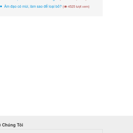
Âm đạo có mùi, làm sao để loại bỏ?
{
4525 lượt xem}
ề Chúng Tôi