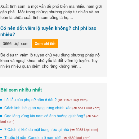
Xuất tinh sớm là một vấn đề phổ biến mà nhiều nam giới
gặp phải. Một trong những phương pháp tự nhiên và an
toàn là chữa xuất tinh sớm bằng lá hẹ....
Có nên đốt viêm lộ tuyến không? chi phí bao
nhiêu?
3666 lượt xem
Xem chi tiết
Để điều trị viêm lộ tuyến chủ yếu dùng phương pháp nội
khoa và ngoại khoa, chủ yếu là đốt viêm lộ tuyến. Tuy
nhiên nhiều quan điểm cho rằng không nên...
Bài xem nhiều nhất
Lỗ tiểu của phụ nữ nằm ở đâu?
{
11571 lượt xem}
Cách tính thời gian rụng trứng chính xác
{
5511 lượt xem}
Cạo lông vùng kín nam có ảnh hưởng gì không?
{
5429
lượt xem}
7 Cách trị khô da mặt bong tróc tại nhà
{
5088 lượt xem}
Thuốc trị nấm Candida ở nam giới
{
4689 lượt xem}