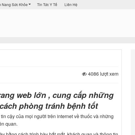
 Nang Sức Khỏe
Tin Tức Y Tế
Liên Hệ
4086 lượt xem
rang web lớn , cung cấp những
 cách phòng tránh bệnh tốt
tin cậy của mọi người trên internet về thuốc và những
ên quan.
ày bằng cách trình bày bắt mắt, khách quan và thông tin