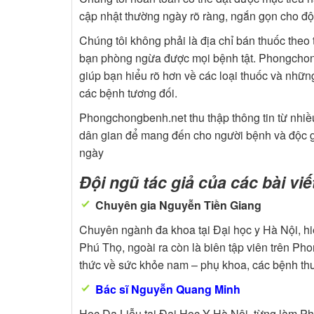
cập nhật thường ngày rõ ràng, ngắn gọn cho độc
Chúng tôi không phải là địa chỉ bán thuốc theo
bạn phòng ngừa được mọi bệnh tật. Phongchon
giúp bạn hiểu rõ hơn về các loại thuốc và nhữ
các bệnh tương đối.
Phongchongbenh.net thu thập thông tin từ nh
dân gian để mang đến cho người bệnh và độc g
ngày
Đội ngũ tác giả của các bài v
Chuyên gia Nguyễn Tiền Giang
Chuyên ngành đa khoa tại Đại học y Hà Nội, hiệ
Phú Thọ, ngoài ra còn là biên tập viên trên P
thức về sức khỏe nam – phụ khoa, các bệnh th
Bác sĩ Nguyễn Quang Minh
Học Da Liễu tại Đại Học Y Hà Nội, từng làm Phó