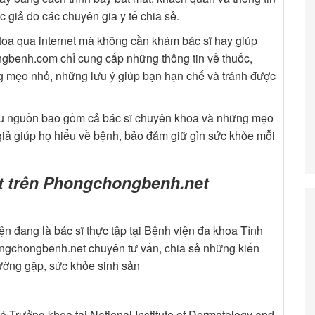
 giả do các chuyên gia y tế chia sẻ.
 toa qua internet mà không cần khám bác sĩ hay giúp
gbenh.com chỉ cung cấp những thông tin về thuốc,
ng mẹo nhỏ, những lưu ý giúp bạn hạn chế và tránh được
iều nguồn bao gồm cả bác sĩ chuyên khoa và những mẹo
iả giúp họ hiểu về bệnh, bảo đảm giữ gìn sức khỏe mỗi
iết trên Phongchongbenh.net
n đang là bác sĩ thực tập tại Bệnh viện đa khoa Tỉnh
hongchongbenh.net chuyên tư vấn, chia sẻ những kiến
ường gặp, sức khỏe sinh sản
 Trưởng khoa tại National Institute of Dermatology and