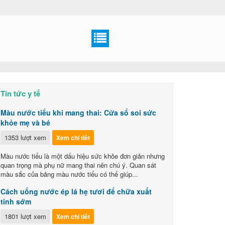
Tin tức y tế
Màu nước tiểu khi mang thai: Cửa sổ soi sức
khỏe mẹ và bé
1353 lượt xem
Xem chi tiết
Màu nước tiểu là một dấu hiệu sức khỏe đơn giản nhưng
quan trọng mà phụ nữ mang thai nên chú ý. Quan sát
màu sắc của bảng màu nước tiểu có thể giúp...
Cách uống nước ép lá hẹ tươi để chữa xuất
tinh sớm
1801 lượt xem
Xem chi tiết